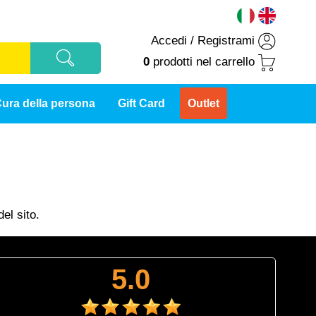
Accedi
/
Registrami
0
prodotti
nel carrello
ura della persona
Gift Card
Outlet
el sito.
5.0