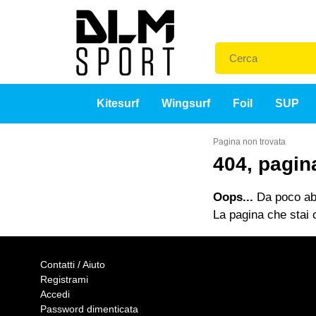
Kitesurf
Wingsurf
Foil
SUP
Pagina non trovata
404, pagin
Oops...
Da poco abb
La pagina che stai c
Contatti / Aiuto
Registrami
Accedi
Password dimenticata