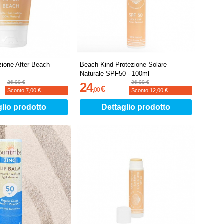
ione After Beach
Beach Kind Protezione Solare
Naturale SPF50 - 100ml
26,00 €
36,00 €
24
€
,
00
Sconto
7,00 €
Sconto
12,00 €
glio prodotto
Dettaglio prodotto