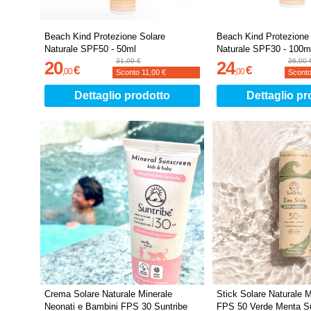
Beach Kind Protezione Solare
Beach Kind Protezione
Naturale SPF50 - 50ml
Naturale SPF30 - 100m
31,00 €
36,00 
20
24
€
€
,
00
,
00
Sconto
11,00 €
Scont
Dettaglio prodotto
Dettaglio pr
Crema Solare Naturale Minerale
Stick Solare Naturale M
Neonati e Bambini FPS 30 Suntribe
FPS 50 Verde Menta Su