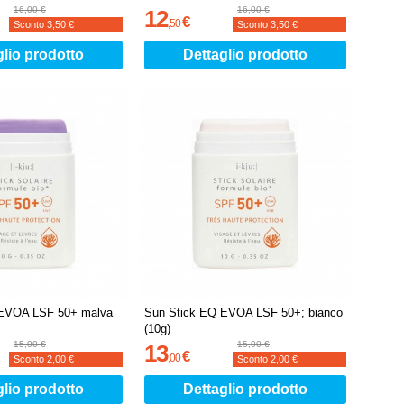
16,00 €
16,00 €
12
€
,
50
Sconto
3,50 €
Sconto
3,50 €
glio prodotto
Dettaglio prodotto
 EVOA LSF 50+ malva
Sun Stick EQ EVOA LSF 50+; bianco
(10g)
15,00 €
15,00 €
13
€
,
00
Sconto
2,00 €
Sconto
2,00 €
glio prodotto
Dettaglio prodotto