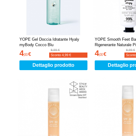
YOPE Gel Doccia Idratante Hyaly
YOPE Smooth Feet Ba
myBody Cocco Blu
Rigenerante Naturale P
8,99 €
8,99 €
4
4
€
€
,
00
,
00
Sconto
4,99 €
Scont
Dettaglio prodotto
Dettaglio pr