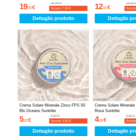
26,99 €
16,00 
19
12
€
€
,
00
,
50
Sconto
7,99 €
Scont
Dettaglio prodotto
Dettaglio pr
Crema Solare Minerale Zinco FPS 50
Crema Solare Minerale
Blu Oceano Suntribe
Rosa Suntribe
8,00 €
8,00 €
5
4
€
€
,
00
,
50
Sconto
3,00 €
Scont
Dettaglio prodotto
Dettaglio pr