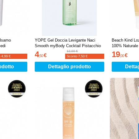
lsamo
YOPE Gel Doccia Levigante Naci
Beach Kind Loz
iedi
Smooth myBody Cocktail Pistacchio
100% Naturale
12,00 €
4
19
€
€
,
50
,
00
o
4,99 €
Sconto
7,50 €
odotto
Dettaglio prodotto
Detta