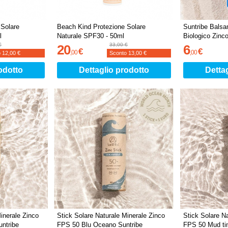
 Solare
Beach Kind Protezione Solare
Suntribe Balsa
l
Naturale SPF30 - 50ml
Biologico Zinc
€
33,00 €
20
6
€
€
,
00
,
00
o
12,00 €
Sconto
13,00 €
odotto
Dettaglio prodotto
Detta
inerale Zinco
Stick Solare Naturale Minerale Zinco
Stick Solare N
ntribe
FPS 50 Blu Oceano Suntribe
FPS 50 Mud tin