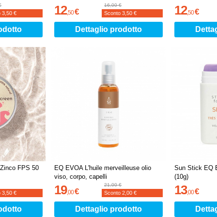
€
16,00 €
12
12
€
€
,
50
,
50
o
3,50 €
Sconto
3,50 €
odotto
Dettaglio prodotto
Detta
 Zinco FPS 50
EQ EVOA L'huile merveilleuse olio
Sun Stick EQ
viso, corpo, capelli
(10g)
21,00 €
19
13
€
€
,
00
,
00
o
3,50 €
Sconto
2,00 €
odotto
Dettaglio prodotto
Detta