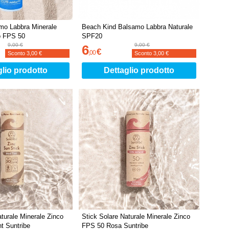
mo Labbra Minerale
Beach Kind Balsamo Labbra Naturale
o FPS 50
SPF20
9,00 €
9,00 €
6
€
,
00
Sconto
3,00 €
Sconto
3,00 €
glio prodotto
Dettaglio prodotto
aturale Minerale Zinco
Stick Solare Naturale Minerale Zinco
t Suntribe
FPS 50 Rosa Suntribe