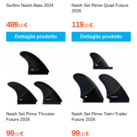
Surfino Naish Alaia 2024
Naish Set Pinne Quad Future
2026
499
119
€
€
,
00
,
00
Dettaglio prodotto
Dettaglio prodotto
Naish Set Pinne Thruster
Naish Set Pinne Twin+Trailer
Future 2026
Future 2026
99
99
€
€
,
00
,
00