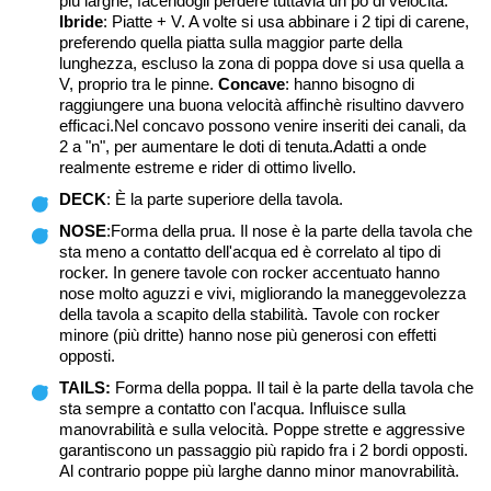
più larghe, facendogli perdere tuttavia un pò di velocità.
Ibride
: Piatte + V. A volte si usa abbinare i 2 tipi di carene,
preferendo quella piatta sulla maggior parte della
lunghezza, escluso la zona di poppa dove si usa quella a
V, proprio tra le pinne.
Concave
: hanno bisogno di
raggiungere una buona velocità affinchè risultino davvero
efficaci.Nel concavo possono venire inseriti dei canali, da
2 a "n", per aumentare le doti di tenuta.Adatti a onde
realmente estreme e rider di ottimo livello.
DECK
: È la parte superiore della tavola.
NOSE
:Forma della prua. Il nose è la parte della tavola che
sta meno a contatto dell'acqua ed è correlato al tipo di
rocker. In genere tavole con rocker accentuato hanno
nose molto aguzzi e vivi, migliorando la maneggevolezza
della tavola a scapito della stabilità. Tavole con rocker
minore (più dritte) hanno nose più generosi con effetti
opposti.
TAILS:
Forma della poppa. Il tail è la parte della tavola che
sta sempre a contatto con l'acqua. Influisce sulla
manovrabilità e sulla velocità. Poppe strette e aggressive
garantiscono un passaggio più rapido fra i 2 bordi opposti.
Al contrario poppe più larghe danno minor manovrabilità.