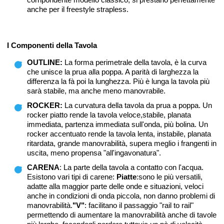
anche per il freestyle strapless.
I Componenti della Tavola
OUTLINE:
La forma perimetrale della tavola, è la curva
che unisce la prua alla poppa. A parità di larghezza la
differenza la fà poi la lunghezza. Più è lunga la tavola più
sarà stabile, ma anche meno manovrabile.
ROCKER:
La curvatura della tavola da prua a poppa. Un
rocker piatto rende la tavola veloce,stabile, planata
immediata, partenza immediata sull'onda, più bolina. Un
rocker accentuato rende la tavola lenta, instabile, planata
ritardata, grande manovrabilità, supera meglio i frangenti in
uscita, meno propensa "all'ingavonatura".
CARENA
: La parte della tavola a contatto con l'acqua.
Esistono vari tipi di carene:
Piatte
:sono le più versatili,
adatte alla maggior parte delle onde e situazioni, veloci
anche in condizioni di onda piccola, non danno problemi di
manovrabilità.
"V"
: facilitano il passaggio "rail to rail"
permettendo di aumentare la manovrabilità anche di tavole