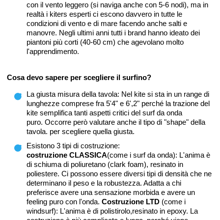
con il vento leggero (si naviga anche con 5-6 nodi), ma in
realtà i kiters esperti ci escono davvero in tutte le
condizioni di vento e di mare facendo anche salti e
manovre. Negli ultimi anni tutti i brand hanno ideato dei
piantoni più corti (40-60 cm) che agevolano molto
l'apprendimento.
Cosa devo sapere per scegliere il surfino?
La giusta misura della tavola: Nel kite si sta in un range di
lunghezze comprese fra 5'4" e 6',2" perché la trazione del
kite semplifica tanti aspetti critici del surf da onda
puro. Occorre però valutare anche il tipo di "shape" della
tavola. per scegliere quella giusta.
Esistono 3 tipi di costruzione:
costruzione CLASSICA
(come i surf da onda): L'anima è
di schiuma di poliuretano (clark foam), resinato in
poliestere. Ci possono essere diversi tipi di densità che ne
determinano il peso e la robustezza. Adatta a chi
preferisce avere una sensazione morbida e avere un
feeling puro con l'onda.
Costruzione LTD
(come i
windsurf): L'anima è di polistirolo,resinato in epoxy. La