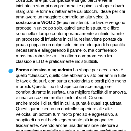
costruzione è più complicata e lunga, perché viene
iniettato in stampi non preformati e quindi lo shaper dovrà
ritargliarsi le forme direttamente dai blocchi. Ideale per chi
ama avere un maggiore controllo ad alta velocità.
costruzione WOOD
(le più resistenti): Le tavole vengono
prodotte in un colpo solo, quindi tutte le strutture e fibre
sono nello stampo contemporaneamente e rifinite tramite
un processo di infusione in cui la resina viene portata da
prua a poppa in un colpo solo, riducendo quindi la quantità
necessaria e alleggerendo il pannello, ma conferendo
massima robustezza. Un ottimo compromesso fra
classico e LTD e praticamente indistruttibili.
Forma classica o squadrata
Lo shape per eccellenza è
quello "classico", quello che abbiamo visto per anni in tutte
le tavole da surf, con punta arrotondata e bordi più o meno
morbidi. Questo tipo di shape conferisce maggiore
comfort durante la surfata, una migliore facilità di manovra,
e una sensazione molto simile al surf. Ci sono
anche modelli di surfini in cui la punta è quasi squadrata.
Questi garantiscono un controllo superiore alle alte
velocità, un bottom turn molto preciso e aggressivo, a
scapito di un cut back leggermente più impegnativo
fisicamente. Avendo anche una dimensione inferiore al
corripondente modello classico, si prestano perfettamente