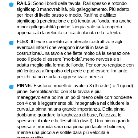
RAILS
: Sono i bordi della tavola. Rail spesso e rotondo
significapiù manovrabilità, più galleggiamento. Più adatto
per rider di livello basso o medio. Railfine e affilato
significapiù penetrazione e più tenuta sull'onda, ma anche
minor galleggiabilità poiché l'acqua sale sulla coperta
appena cala la velocità critica di planata e la rallenta.
FLEX
: Il flex è correlato al materiale costruttivo e agli
eventuali inforzi che vengono inseriti in fase di
costruzione.Una tavola che flette molto dà la sensazione
sotto il piede di essere "morbida",meno nervosa e si
adatta meglio alla forma dell'onda. Per contro reagisce con
più lentezza all'impulso del piede e può essere limitante
per chi ha una surfata aggressiva e precisa.
PINNE:
Esistono modelli di tavole a 3 (thruster) o 4 (quad)
pinne. Semplificando: con 3 la tavola è più
maneggevolema bolina un pò di meno della corripondente
con 4 che è leggermente più impegnativa nel chiudere la
curva.La pinna ha una grande importanza. Della pinna
dobbiamo guardare la larghezza di base, l'altezza, lo
spessore, il rake e la flessibilità (twist). Una pinna grande
spessa e morbida sarà una pinna più facile e boliniera,
mentre una piccola e sottile darà più velocità e