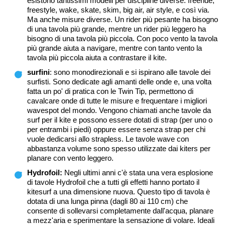
esistono tantissimi modelli per discipline diverse: freeride,
freestyle, wake, skate, skim, big air, air style, e così via.
Ma anche misure diverse. Un rider più pesante ha bisogno
di una tavola più grande, mentre un rider più leggero ha
bisogno di una tavola più piccola. Con poco vento la tavola
più grande aiuta a navigare, mentre con tanto vento la
tavola più piccola aiuta a contrastare il kite.
surfini
: sono monodirezionali e si ispirano alle tavole dei
surfisti. Sono dedicate agli amanti delle onde e, una volta
fatta un po' di pratica con le Twin Tip, permettono di
cavalcare onde di tutte le misure e frequentare i migliori
wavespot del mondo. Vengono chiamati anche tavole da
surf per il kite e possono essere dotati di strap (per uno o
per entrambi i piedi) oppure essere senza strap per chi
vuole dedicarsi allo strapless. Le tavole wave con
abbastanza volume sono spesso utilizzate dai kiters per
planare con vento leggero.
Hydrofoil:
Negli ultimi anni c'è stata una vera esplosione
di tavole Hydrofoil che a tutti gli effetti hanno portato il
kitesurf a una dimensione nuova. Questo tipo di tavola è
dotata di una lunga pinna (dagli 80 ai 110 cm) che
consente di sollevarsi completamente dall'acqua, planare
a mezz'aria e sperimentare la sensazione di volare. Ideali