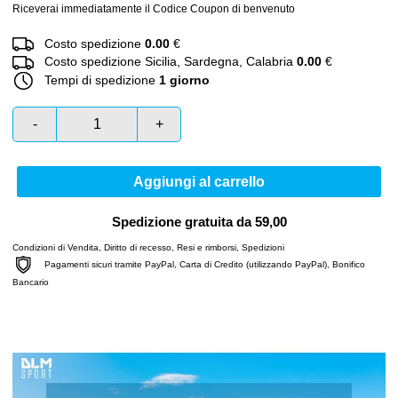
Riceverai immediatamente il Codice Coupon di benvenuto
Costo spedizione
0.00
€
Costo spedizione Sicilia, Sardegna, Calabria
0.00
€
Tempi di spedizione
1 giorno
-
+
Aggiungi al carrello
Spedizione gratuita da 59,00
Condizioni di Vendita
,
Diritto di recesso
,
Resi e rimborsi
,
Spedizioni
Pagamenti sicuri tramite PayPal, Carta di Credito (utilizzando PayPal), Bonifico
Bancario