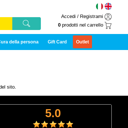
Accedi
/
Registrami
0
prodotti
nel carrello
ura della persona
Gift Card
Outlet
el sito.
5.0