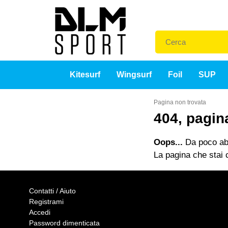
Kitesurf
Wingsurf
Foil
SUP
Pagina non trovata
404, pagin
Oops...
Da poco abb
La pagina che stai c
Contatti / Aiuto
Registrami
Accedi
Password dimenticata