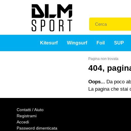
Kitesurf
Wingsurf
Foil
SUP
Pagina non trovata
404, pagin
Oops...
Da poco abb
La pagina che stai c
Contatti / Aiuto
Registrami
Accedi
Password dimenticata