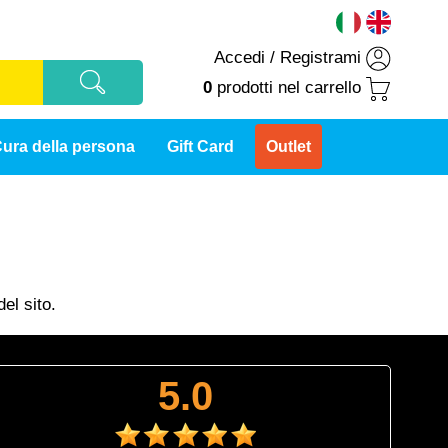
Accedi
/
Registrami
0
prodotti
nel carrello
ura della persona
Gift Card
Outlet
el sito.
5.0