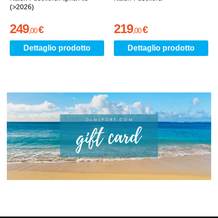
(>2026)
249
219
€
€
,
00
,
00
Dettaglio prodotto
Dettaglio prodotto