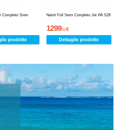
i Completo Siren
Naish Foil Semi Completo Jet HA S28
1299
€
,
00
glio prodotto
Dettaglio prodotto