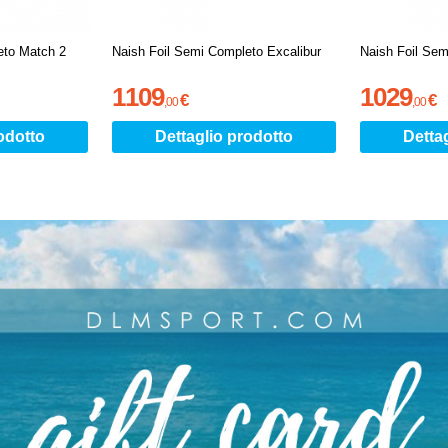
eto Match 2
Naish Foil Semi Completo Excalibur
Naish Foil Sem
1109
1029
€
€
,
00
,
00
odotto
Dettaglio prodotto
Detta