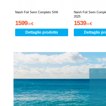
Naish Foil Semi Completo SHA
Naish Foil Semi Compl
2025
1599
1539
€
€
,
00
,
00
Dettaglio prodotto
Dettaglio pr