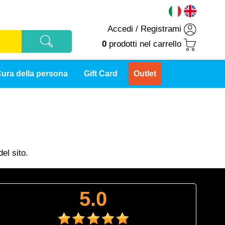
Accedi
/
Registrami
0
prodotti
nel carrello
ura della persona
Gift Card
Outlet
el sito.
5.0