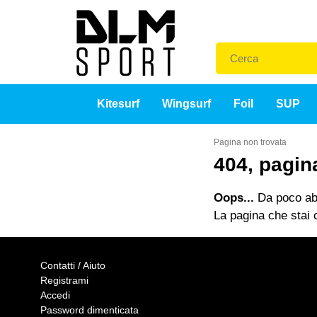
Kitesurf
Wingsurf
Foil
SUP
Pagina non trovata
404, pagin
Oops...
Da poco abb
La pagina che stai c
Contatti / Aiuto
Registrami
Accedi
Password dimenticata