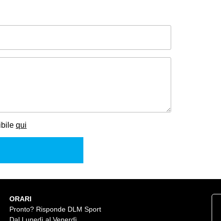
ibile
qui
ORARI
Pronto? Risponde DLM Sport
Dal Lunedì al Venerdì