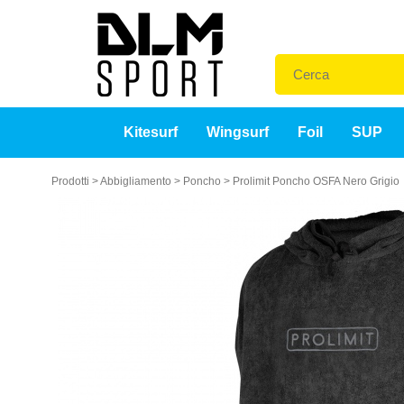
Kitesurf
Wingsurf
Foil
SUP
Prodotti
>
Abbigliamento
>
Poncho
>
Prolimit Poncho OSFA Nero Grigio