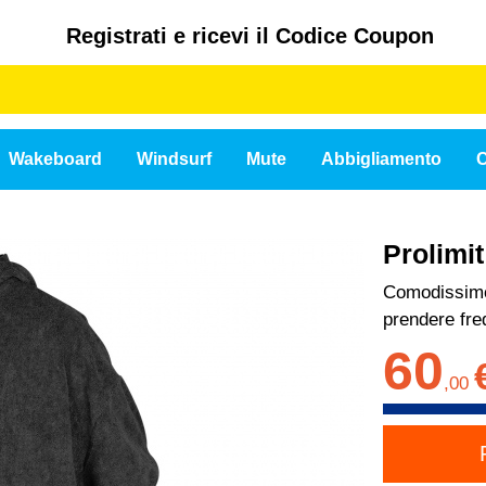
Registrati e ricevi il Codice Coupon
Wakeboard
Windsurf
Mute
Abbigliamento
C
Prolimi
Comodissimo 
prendere fre
60
,
00