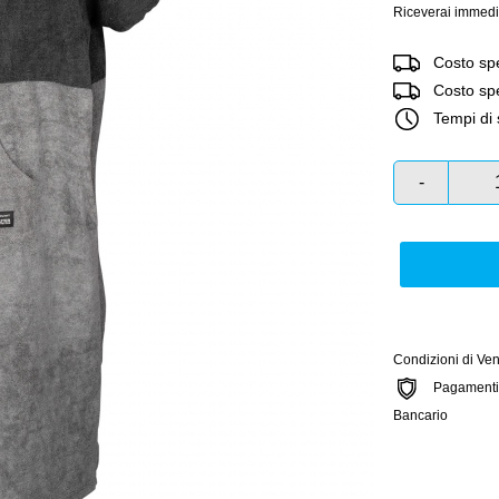
Riceverai immedi
Costo spe
Costo sped
Tempi di 
-
Condizioni di Ven
Pagamenti si
Bancario