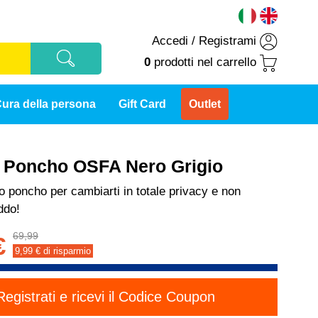
Accedi
/
Registrami
0
prodotti
nel carrello
ura della persona
Gift Card
Outlet
t Poncho OSFA Nero Grigio
poncho per cambiarti in totale privacy e non
ddo!
69,99
€
9,99
€ di risparmio