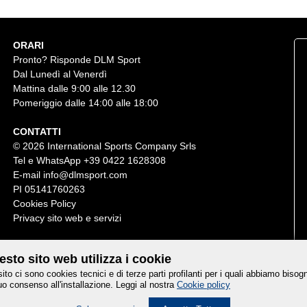
ORARI
Pronto? Risponde DLM Sport
Dal Lunedì al Venerdì
Mattina dalle 9:00 alle 12.30
Pomeriggio dalle 14:00 alle 18:00
CONTATTI
© 2026 International Sports Company Srls
Tel e WhatsApp
+39 0422 1628308
E-mail
info@dlmsport.com
PI 05141760263
Cookies Policy
Privacy sito web e servizi
sto sito web utilizza i cookie
sito ci sono cookies tecnici e di terze parti profilanti per i quali abbiamo bisog
uo consenso all'installazione. Leggi al nostra
Cookie policy
Credits