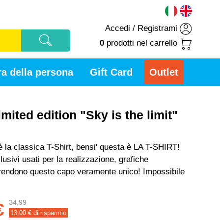
Accedi
/
Registrami
0
prodotti
nel carrello
a della persona
Gift Card
Outlet
limited edition "Sky is the limit"
 la classica T-Shirt, bensi' questa è LA T-SHIRT!
lusivi usati per la realizzazione, grafiche
 rendono questo capo veramente unico! Impossibile
34,99
€
13,00
€ di risparmio