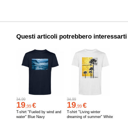
Questi articoli potrebbero interessarti
34,99
34,99
19
19
€
€
,
99
,
99
T-shirt "Fueled by wind and
T-shirt "Living winter
water" Blue Navy
dreaming of summer" White