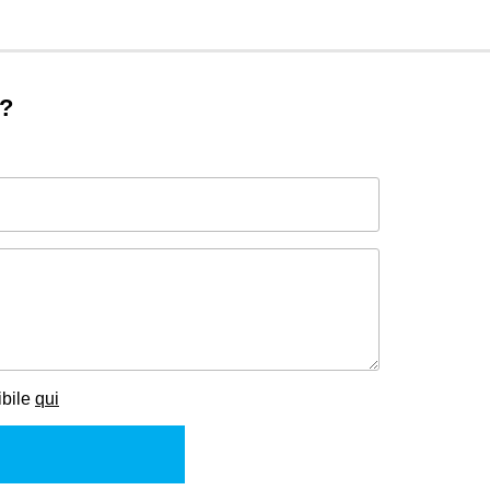
o?
ibile
qui