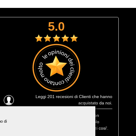
5.0
Leggi
201 recesioni
di Clienti che hanno
acquistato da noi.
Ultima recensione
: Muta corta estiva Prolimit fusion
no di
eccezionale, leggerissima e consegnatami in 1 solo
giorno lavorativo, che efficenza, trovarne di negozi cosi'.
Bravi, non posso che consigliarvi ai miei amici