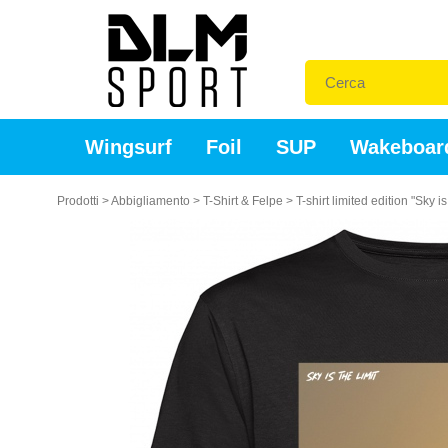
Wingsurf
Foil
SUP
Wakeboar
Prodotti
>
Abbigliamento
>
T-Shirt & Felpe
>
T-shirt limited edition "Sky is