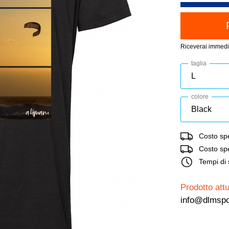
Riceverai immedi
taglia
colore
Costo spe
Costo sped
Tempi di 
Prodotto attu
info@dlmspo