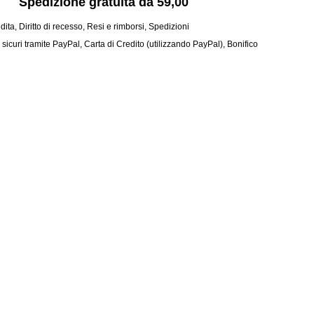
Spedizione gratuita da 59,00
dita
,
Diritto di recesso
,
Resi e rimborsi
,
Spedizioni
curi tramite PayPal, Carta di Credito (utilizzando PayPal), Bonifico