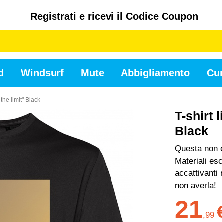
Registrati e ricevi il Codice Coupon
d
Windsurf
Mute
Abbigliamento
Cur
 the limit" Black
T-shirt 
Black
Questa non è
Materiali esc
accattivanti
non averla!
21
,
99