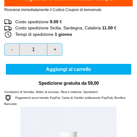
Riceverai immediatamente il Codice Coupon di benvenuto
Costo spedizione
9.00
€
Costo spedizione Sicilia, Sardegna, Calabria
11.00
€
Tempi di spedizione
1 giorno
-
+
Aggiungi al carrello
Spedizione gratuita da 59,00
Condizioni di Vendita
,
Diritto di recesso
,
Resi e rimborsi
,
Spedizioni
Pagamenti sicuri tramite PayPal, Carta di Credito (utilizzando PayPal), Bonifico
Bancario