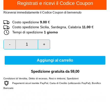
Riceverai immediatamente il Codice Coupon di benvenuto
Costo spedizione
9.00
€
Costo spedizione Sicilia, Sardegna, Calabria
11.00
€
Tempi di spedizione
1 giorno
-
+
Aggiungi al carrello
Spedizione gratuita da 59,00
Condizioni di Vendita
,
Diritto di recesso
,
Resi e rimborsi
,
Spedizioni
Pagamenti sicuri tramite PayPal, Carta di Credito (utilizzando PayPal), Bonifico
Bancario