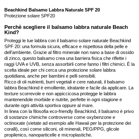
Beachkind Balsamo Labbra Naturale SPF 20
Protezione solare SPF20
Perchè scegliere il balsamo labbra naturale Beach
Kind?
Proteggi le tue labbra con il balsamo solare naturale Beachkind
SPF 20: una formula sicura, efficace e rispettosa della pelle e
dell’ambiente. Grazie al filtro minerale non nano a base di ossido
di zinco, questo balsamo crea una barriera fisica che riflette i
raggi UVA e UVB, senza assorbirli come fanno i filtri chimici. È la
scelta ideale per chi cerca una protezione solare labbra
quotidiana, anche per bambini e pelli sensibili.
Ricco di oli nutrienti, burri vegetali e cere naturali, il balsamo
labbra Beachkind è emolliente, idratante e facile da applicare. La
texture scorrevole e non appiccicosa protegge le labbra
mantenendole morbide e nutrite, perfette in ogni stagione e
durante ogni attività sportiva oppure al mare.
In linea con la filosofia eco-friendly Beachkind, il balsamo è privo
di sostanze chimiche controverse come oxybenzone e
octinoxate (vietate ad esempio alle Hawaii per la protezione dei
coralli), così come siliconi, oli minerali, PEG/PPG, glicole
propilenico, nanoparticelle e microplastiche.