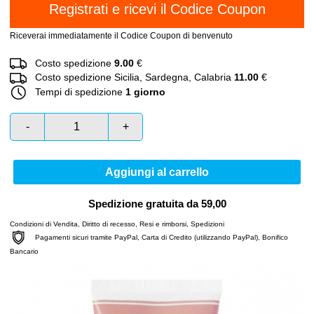
Riceverai immediatamente il Codice Coupon di benvenuto
Costo spedizione
9.00
€
Costo spedizione Sicilia, Sardegna, Calabria
11.00
€
Tempi di spedizione
1 giorno
-
+
Aggiungi al carrello
Spedizione gratuita da 59,00
Condizioni di Vendita
,
Diritto di recesso
,
Resi e rimborsi
,
Spedizioni
Pagamenti sicuri tramite PayPal, Carta di Credito (utilizzando PayPal), Bonifico
Bancario