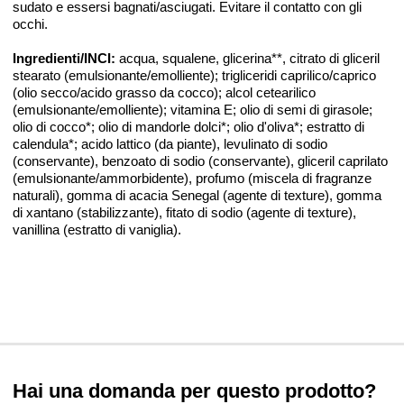
sudato e essersi bagnati/asciugati. Evitare il contatto con gli
occhi.
Ingredienti/INCI:
acqua, squalene, glicerina**, citrato di gliceril
stearato (emulsionante/emolliente); trigliceridi caprilico/caprico
(olio secco/acido grasso da cocco); alcol cetearilico
(emulsionante/emolliente); vitamina E; olio di semi di girasole;
olio di cocco*; olio di mandorle dolci*; olio d'oliva*; estratto di
calendula*; acido lattico (da piante), levulinato di sodio
(conservante), benzoato di sodio (conservante), gliceril caprilato
(emulsionante/ammorbidente), profumo (miscela di fragranze
naturali), gomma di acacia Senegal (agente di texture), gomma
di xantano (stabilizzante), fitato di sodio (agente di texture),
vanillina (estratto di vaniglia).
Hai una domanda per questo prodotto?