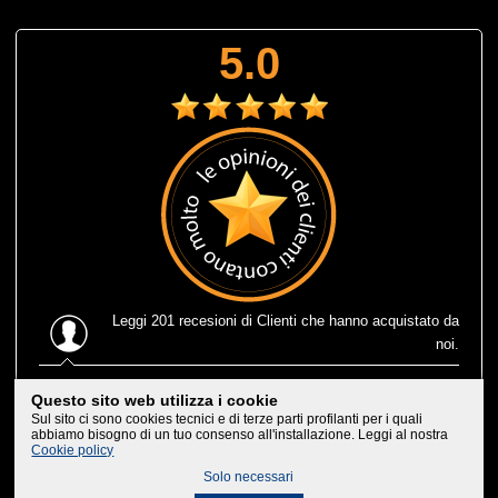
5.0
Leggi
201 recesioni
di Clienti che hanno acquistato da
noi.
Ultima recensione
: Muta corta estiva Prolimit fusion
Questo sito web utilizza i cookie
eccezionale, leggerissima e consegnatami in 1 solo giorno
Sul sito ci sono cookies tecnici e di terze parti profilanti per i quali
lavorativo, che efficenza, trovarne di negozi cosi'. Bravi,
abbiamo bisogno di un tuo consenso all'installazione. Leggi al nostra
Cookie policy
non posso che consigliarvi ai miei amici
Solo necessari