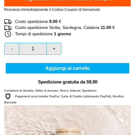
Riceverai immediatamente il Codice Coupon di benvenuto
Costo spedizione
9.00
€
Costo spedizione Sicilia, Sardegna, Calabria
11.00
€
Tempi di spedizione
1 giorno
-
+
Aggiungi al carrello
Spedizione gratuita da 59,00
Condizioni di Vendita
,
Diritto di recesso
,
Resi e rimborsi
,
Spedizioni
Pagamenti sicuri tramite PayPal, Carta di Credito (utilizzando PayPal), Bonifico
Bancario