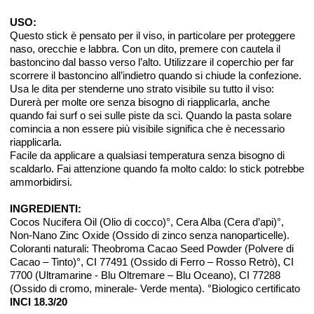
USO:
Questo stick è pensato per il viso, in particolare per proteggere
naso, orecchie e labbra. Con un dito, premere con cautela il
bastoncino dal basso verso l’alto. Utilizzare il coperchio per far
scorrere il bastoncino all’indietro quando si chiude la confezione.
Usa le dita per stenderne uno strato visibile su tutto il viso:
Durerà per molte ore senza bisogno di riapplicarla, anche
quando fai surf o sei sulle piste da sci. Quando la pasta solare
comincia a non essere più visibile significa che è necessario
riapplicarla.​
​Facile da applicare a qualsiasi temperatura senza bisogno di
scaldarlo. Fai attenzione quando fa molto caldo: lo stick potrebbe
ammorbidirsi.​
INGREDIENTI:
Cocos Nucifera Oil (Olio di cocco)°, Cera Alba (Cera d’api)°,
Non-Nano Zinc Oxide (Ossido di zinco senza nanoparticelle).
Coloranti naturali: Theobroma Cacao Seed Powder (Polvere di
Cacao – Tinto)°, CI 77491 (Ossido di Ferro – Rosso Retrò), CI
7700 (Ultramarine - Blu Oltremare – Blu Oceano), CI 77288
(Ossido di cromo, minerale- Verde menta). °Biologico certificato
INCI 18.3/20