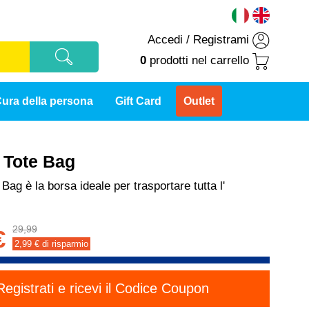
Accedi
/
Registrami
0
prodotti
nel carrello
ura della persona
Gift Card
Outlet
t Tote Bag
 Bag è la borsa ideale per trasportare tutta l'
29,99
€
2,99
€ di risparmio