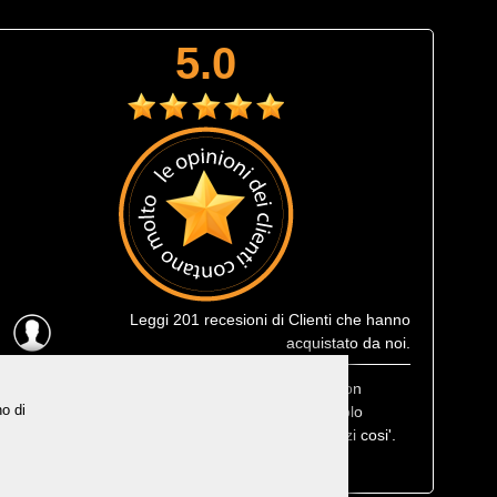
5.0
Leggi
201 recesioni
di Clienti che hanno
acquistato da noi.
Ultima recensione
: Muta corta estiva Prolimit fusion
no di
eccezionale, leggerissima e consegnatami in 1 solo
giorno lavorativo, che efficenza, trovarne di negozi cosi'.
Bravi, non posso che consigliarvi ai miei amici