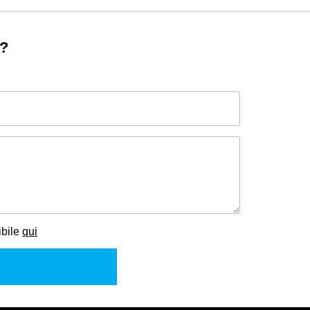
o?
ibile
qui