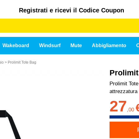
Registrati e ricevi il Codice Coupon
Wakeboard
Windsurf
Mute
Abbigliamento
C
gio
>
Prolimit Tote Bag
Prolimi
Prolimit Tote
attrezzatura
27
,
00