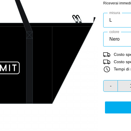
Riceverai immedi
misura
colore
Costo spe
Costo sped
Tempi di 
-