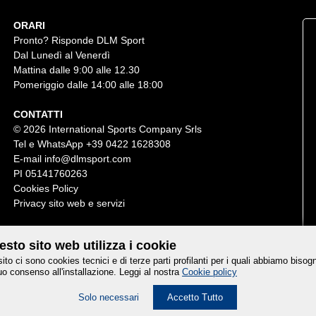
ORARI
Pronto? Risponde DLM Sport
Dal Lunedì al Venerdì
Mattina dalle 9:00 alle 12.30
Pomeriggio dalle 14:00 alle 18:00
CONTATTI
© 2026 International Sports Company Srls
Tel e WhatsApp
+39 0422 1628308
E-mail
info@dlmsport.com
PI 05141760263
Cookies Policy
Privacy sito web e servizi
sto sito web utilizza i cookie
sito ci sono cookies tecnici e di terze parti profilanti per i quali abbiamo bisog
uo consenso all'installazione. Leggi al nostra
Cookie policy
Credits
Solo necessari
Accetto Tutto