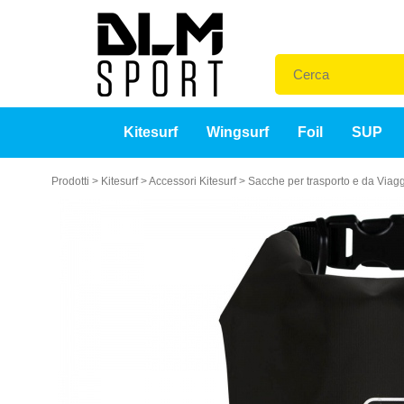
Kitesurf
Wingsurf
Foil
SUP
Prodotti
>
Kitesurf
>
Accessori Kitesurf
>
Sacche per trasporto e da Viag