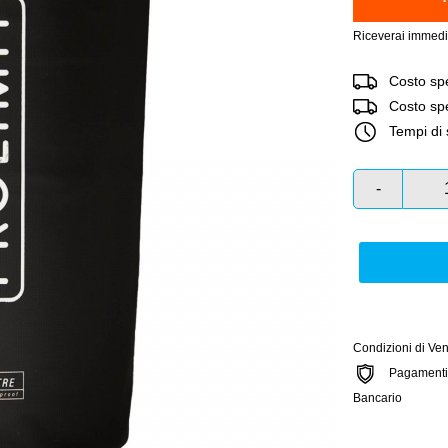
Riceverai immedi
Costo spe
Costo sped
Tempi di 
-
Condizioni di Ven
Pagamenti si
Bancario