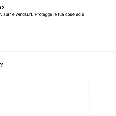
t?
f, surf e windsurf. Protegge le tue cose ed è
o?