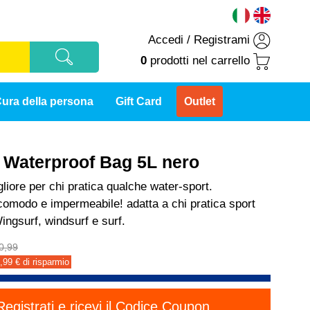
Accedi
/
Registrami
0
prodotti
nel carrello
ura della persona
Gift Card
Outlet
t Waterproof Bag 5L nero
liore per chi pratica qualche water-sport.
comodo e impermeabile! adatta a chi pratica sport
ingsurf, windsurf e surf.
0,99
,99
€ di risparmio