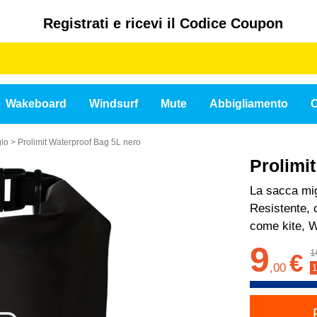
Registrati e ricevi il Codice Coupon
Wakeboard
Windsurf
Mute
Abbigliamento
C
gio
>
Prolimit Waterproof Bag 5L nero
Prolimi
La sacca mig
Resistente, 
come kite, W
9
1
€
,
00
1