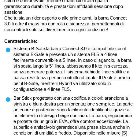
salda e confortevole, mentre i materiali di alta qualità
garantiscono durabilità e prestazioni affidabili sessione dopo
sessione.
Che tu sia un rider esperto o alle prime armi, la barra Connect
3.0 ti offre il massimo controllo e sicurezza, permettendoti di
concentrarti solo sul divertimento in ogni condizione!
Caratteristiche:
Sistema B-Safe:la barra Connect 3.0 è compatibile con il
sistema B-Safe e presenta un sistema FLS a 4 linee
facilmente convertibile a 5 linee. In caso di sgancio, la barra
si sposta lungo la 5ª linea, abbassando il kite in sicurezza
senza generare potenza. Il sistema richiede linee sottili e a
bassa resistenza per un controllo ottimale. Il Peak è pronto
per il B-Safe, mentre il Hybrid va utilizzato solo in
configurazione a 4 linee FLS.
Bar Stick progettato con una codifica a colori: arancione a
sinistra e blu a destra per un'orientazione semplice. La parte
anteriore e posteriore sono facilmente identificabili grazie a
un elemento di design beige continuo. La barra, ergonomica
e protetta da un grip in EVA, offre comfort eccezionale. La
superficie antiscivolo garantisce una presa sicura anche in
condizioni di umidità o freddo. Disponibile nelle misure [S]