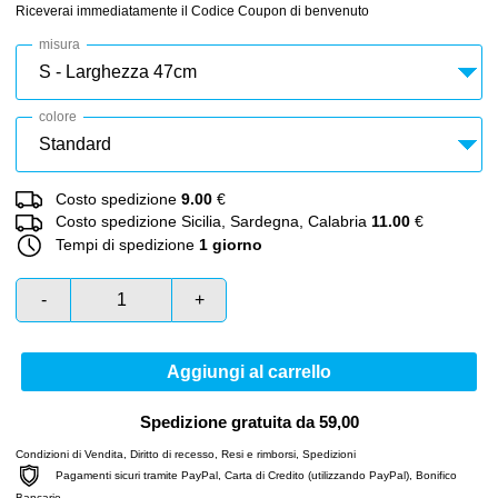
Riceverai immediatamente il Codice Coupon di benvenuto
misura
colore
Costo spedizione
9.00
€
Costo spedizione Sicilia, Sardegna, Calabria
11.00
€
Tempi di spedizione
1 giorno
-
+
Aggiungi al carrello
Spedizione gratuita da 59,00
Condizioni di Vendita
,
Diritto di recesso
,
Resi e rimborsi
,
Spedizioni
Pagamenti sicuri tramite PayPal, Carta di Credito (utilizzando PayPal), Bonifico
Bancario