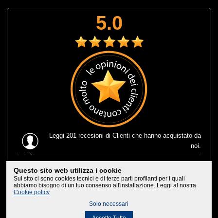
5.0
Leggi
201 recesioni
di Clienti che hanno acquistato da
noi.
Ultima recensione
: Muta corta estiva Prolimit fusion
Questo sito web utilizza i cookie
eccezionale, leggerissima e consegnatami in 1 solo giorno
Sul sito ci sono cookies tecnici e di terze parti profilanti per i quali
lavorativo, che efficenza, trovarne di negozi cosi'. Bravi,
abbiamo bisogno di un tuo consenso all'installazione. Leggi al nostra
Cookie policy
non posso che consigliarvi ai miei amici
Solo necessari