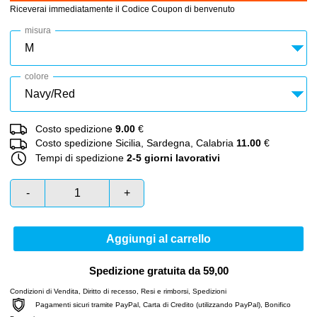
Riceverai immediatamente il Codice Coupon di benvenuto
misura
colore
Costo spedizione
9.00
€
Costo spedizione Sicilia, Sardegna, Calabria
11.00
€
Tempi di spedizione
2-5 giorni lavorativi
-
+
Aggiungi al carrello
Spedizione gratuita da 59,00
Condizioni di Vendita
,
Diritto di recesso
,
Resi e rimborsi
,
Spedizioni
Pagamenti sicuri tramite PayPal, Carta di Credito (utilizzando PayPal), Bonifico