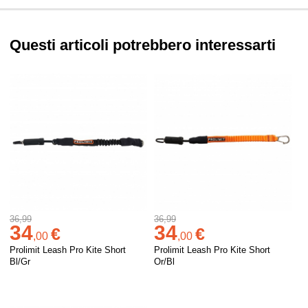
Questi articoli potrebbero interessarti
36,99
36,99
34
34
€
€
,
00
,
00
Prolimit Leash Pro Kite Short
Prolimit Leash Pro Kite Short
Bl/Gr
Or/Bl