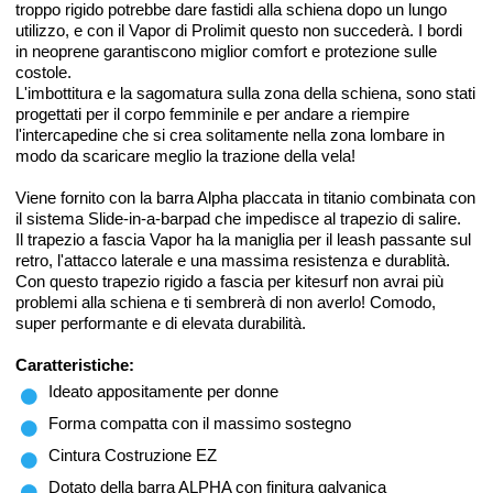
troppo rigido potrebbe dare fastidi alla schiena dopo un lungo
utilizzo, e con il Vapor di Prolimit questo non succederà. I bordi
in neoprene garantiscono miglior comfort e protezione sulle
costole.
L'imbottitura e la sagomatura sulla zona della schiena, sono stati
progettati per il corpo femminile e per andare a riempire
l'intercapedine che si crea solitamente nella zona lombare in
modo da scaricare meglio la trazione della vela!
Viene fornito con la barra Alpha placcata in titanio combinata con
il sistema Slide-in-a-barpad che impedisce al trapezio di salire.
Il trapezio a fascia Vapor ha la maniglia per il leash passante sul
retro, l'attacco laterale e una massima resistenza e durablità.
Con questo trapezio rigido a fascia per kitesurf non avrai più
problemi alla schiena e ti sembrerà di non averlo! Comodo,
super performante e di elevata durabilità.
Caratteristiche:
Ideato appositamente per donne
Forma compatta con il massimo sostegno
Cintura Costruzione EZ
Dotato della barra ALPHA con finitura galvanica