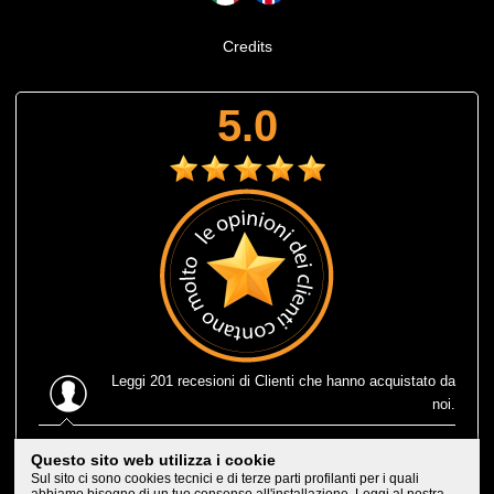
Credits
5.0
Leggi
201 recesioni
di Clienti che hanno acquistato da
noi.
Ultima recensione
: Muta corta estiva Prolimit fusion
Questo sito web utilizza i cookie
eccezionale, leggerissima e consegnatami in 1 solo giorno
Sul sito ci sono cookies tecnici e di terze parti profilanti per i quali