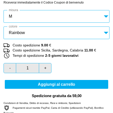
Riceverai immediatamente il Codice Coupon di benvenuto
misura
colore
Costo spedizione
9.00
€
Costo spedizione Sicilia, Sardegna, Calabria
11.00
€
Tempi di spedizione
2-5 giorni lavorativi
-
+
Aggiungi al carrello
Spedizione gratuita da 59,00
Condizioni di Vendita
,
Diritto di recesso
,
Resi e rimborsi
,
Spedizioni
Pagamenti sicuri tramite PayPal, Carta di Credito (utilizzando PayPal), Bonifico
Bancario