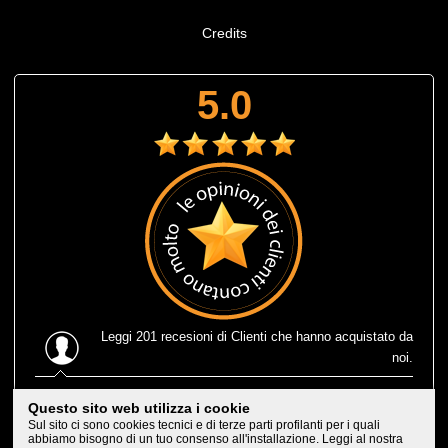
Credits
5.0
Leggi
201 recesioni
di Clienti che hanno acquistato da
noi.
Ultima recensione
: Muta corta estiva Prolimit fusion
Questo sito web utilizza i cookie
eccezionale, leggerissima e consegnatami in 1 solo giorno
Sul sito ci sono cookies tecnici e di terze parti profilanti per i quali
lavorativo, che efficenza, trovarne di negozi cosi'. Bravi,
abbiamo bisogno di un tuo consenso all'installazione. Leggi al nostra