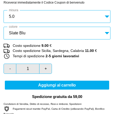
Riceverai immediatamente il Codice Coupon di benvenuto
misura
colore
Costo spedizione
9.00
€
Costo spedizione Sicilia, Sardegna, Calabria
11.00
€
Tempi di spedizione
2-5 giorni lavorativi
-
+
Aggiungi al carrello
Spedizione gratuita da 59,00
Condizioni di Vendita
,
Diritto di recesso
,
Resi e rimborsi
,
Spedizioni
Pagamenti sicuri tramite PayPal, Carta di Credito (utilizzando PayPal), Bonifico
Bancario