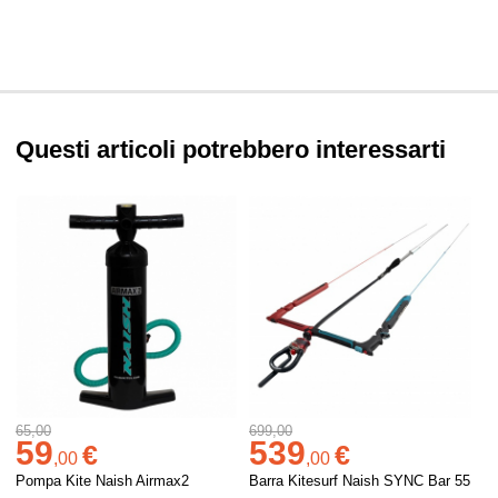
Questi articoli potrebbero interessarti
65,00
699,00
59
539
€
€
,
00
,
00
Pompa Kite Naish Airmax2
Barra Kitesurf Naish SYNC Bar 55