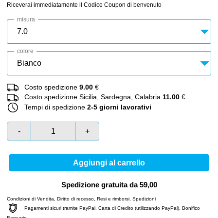
Riceverai immediatamente il Codice Coupon di benvenuto
misura
colore
Costo spedizione
9.00
€
Costo spedizione Sicilia, Sardegna, Calabria
11.00
€
Tempi di spedizione
2-5 giorni lavorativi
-
+
Aggiungi al carrello
Spedizione gratuita da 59,00
Condizioni di Vendita
,
Diritto di recesso
,
Resi e rimborsi
,
Spedizioni
Pagamenti sicuri tramite PayPal, Carta di Credito (utilizzando PayPal), Bonifico
Bancario