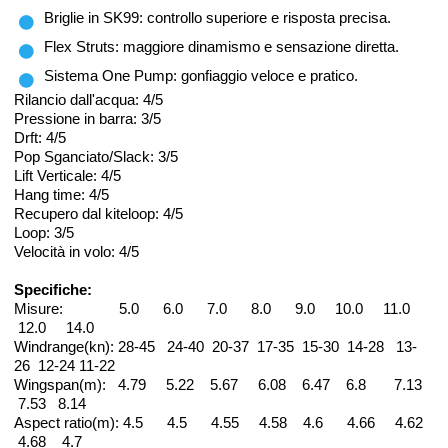
Briglie in SK99: controllo superiore e risposta precisa.
Flex Struts: maggiore dinamismo e sensazione diretta.
Sistema One Pump: gonfiaggio veloce e pratico.
Rilancio dall'acqua: 4/5
Pressione in barra: 3/5
Drft: 4/5
Pop Sganciato/Slack: 3/5
Lift Verticale: 4/5
Hang time: 4/5
Recupero dal kiteloop: 4/5
Loop: 3/5
Velocità in volo: 4/5
Specifiche:
Misure: 5.0 6.0 7.0 8.0 9.0 10.0 11.0
12.0 14.0
Windrange(kn): 28-45 24-40 20-37 17-35 15-30 14-28 13-
26 12-24 11-22
Wingspan(m): 4.79 5.22 5.67 6.08 6.47 6.8 7.13
7.53 8.14
Aspect ratio(m): 4.5 4.5 4.55 4.58 4.6 4.66 4.62
4.68 4.7