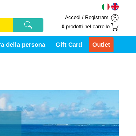
Accedi
/
Registrami
0
prodotti
nel carrello
a della persona
Gift Card
Outlet