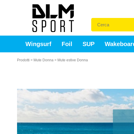
Wingsurf
Foil
SUP
Wakeboar
Prodotti
>
Mute Donna
>
Mute estive Donna