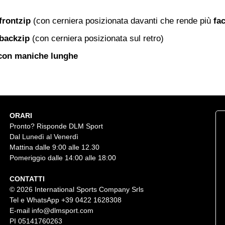
frontzip
(con cerniera posizionata davanti che rende più
fa
 backzip
(con cerniera posizionata sul retro)
con maniche lunghe
ORARI
Pronto? Risponde DLM Sport
Dal Lunedì al Venerdì
Mattina dalle 9:00 alle 12.30
Pomeriggio dalle 14:00 alle 18:00
CONTATTI
© 2026 International Sports Company Srls
Tel e WhatsApp
+39 0422 1628308
E-mail
info@dlmsport.com
PI 05141760263