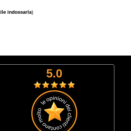
cile indossarla
)
5.0