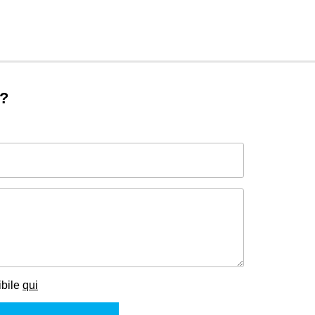
o?
ibile
qui