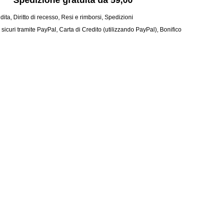
Spedizione gratuita da 59,00
dita
,
Diritto di recesso
,
Resi e rimborsi
,
Spedizioni
curi tramite PayPal, Carta di Credito (utilizzando PayPal), Bonifico