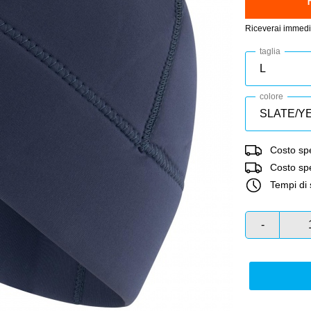
Riceverai immedi
taglia
colore
Costo spe
Costo sped
Tempi di 
-