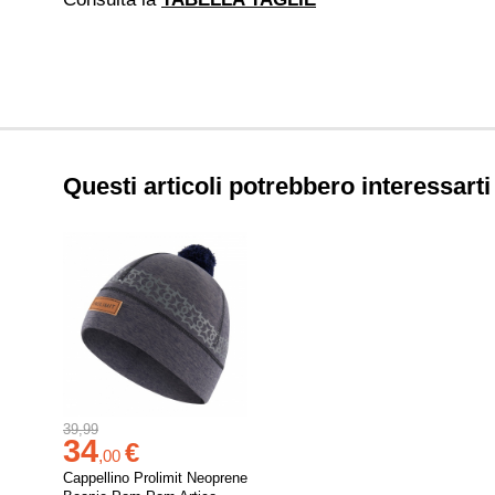
Questi articoli potrebbero interessarti
39,99
34
€
,
00
Cappellino Prolimit Neoprene