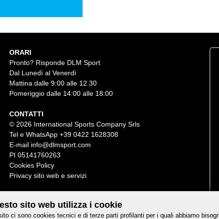
ORARI
Pronto? Risponde DLM Sport
Dal Lunedì al Venerdì
Mattina dalle 9:00 alle 12.30
Pomeriggio dalle 14:00 alle 18:00
CONTATTI
© 2026 International Sports Company Srls
Tel e WhatsApp
+39 0422 1628308
E-mail
info@dlmsport.com
PI 05141760263
Cookies Policy
Privacy sito web e servizi
sto sito web utilizza i cookie
sito ci sono cookies tecnici e di terze parti profilanti per i quali abbiamo bisog