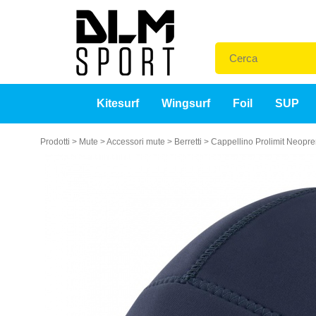
Kitesurf
Wingsurf
Foil
SUP
Prodotti
>
Mute
>
Accessori mute
>
Berretti
>
Cappellino Prolimit Neopr