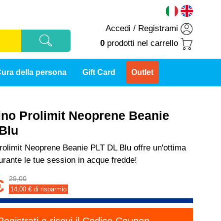
Accedi
/
Registrami
0
prodotti
nel carrello
ura della persona
Gift Card
Outlet
ino Prolimit Neoprene Beanie
Blu
rolimit Neoprene Beanie PLT DL Blu offre un'ottima
urante le tue session in acque fredde!
29,00
€
14,00
€ di risparmio