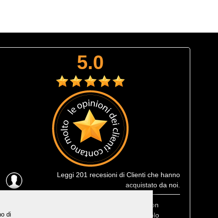
5.0
Leggi
201 recesioni
di Clienti che hanno
acquistato da noi.
Ultima recensione
: Muta corta estiva Prolimit fusion
no di
eccezionale, leggerissima e consegnatami in 1 solo