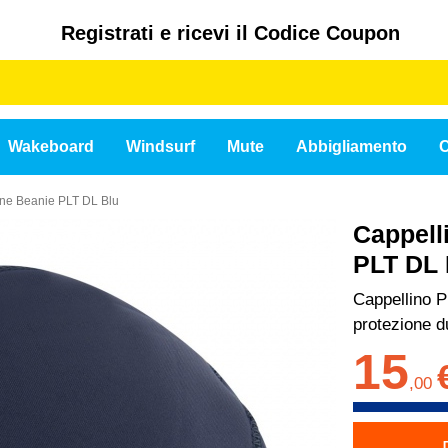
Registrati e ricevi il Codice Coupon
Wakeboard
Windsurf
Mute
Abbigliamento
C
ene Beanie PLT DL Blu
Cappell
PLT DL 
Cappellino P
protezione d
15
,
00