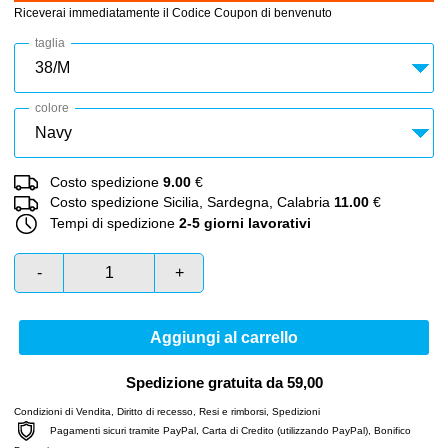
Riceverai immediatamente il Codice Coupon di benvenuto
taglia
colore
Costo spedizione
9.00
€
Costo spedizione Sicilia, Sardegna, Calabria
11.00
€
Tempi di spedizione
2-5 giorni lavorativi
-
+
Aggiungi al carrello
Spedizione gratuita da 59,00
Condizioni di Vendita
,
Diritto di recesso
,
Resi e rimborsi
,
Spedizioni
Pagamenti sicuri tramite PayPal, Carta di Credito (utilizzando PayPal), Bonifico