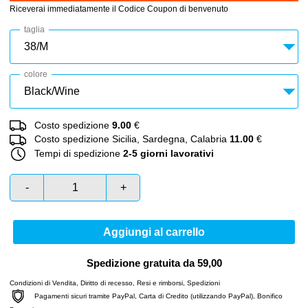
Riceverai immediatamente il Codice Coupon di benvenuto
taglia
colore
Costo spedizione
9.00
€
Costo spedizione Sicilia, Sardegna, Calabria
11.00
€
Tempi di spedizione
2-5 giorni lavorativi
-
+
Aggiungi al carrello
Spedizione gratuita da 59,00
Condizioni di Vendita
,
Diritto di recesso
,
Resi e rimborsi
,
Spedizioni
Pagamenti sicuri tramite PayPal, Carta di Credito (utilizzando PayPal), Bonifico