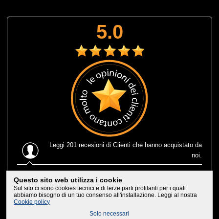
5.0
Leggi
201 recesioni
di Clienti che hanno acquistato da
noi.
Ultima recensione
: Muta corta estiva Prolimit fusion
Questo sito web utilizza i cookie
eccezionale, leggerissima e consegnatami in 1 solo giorno
Sul sito ci sono cookies tecnici e di terze parti profilanti per i quali
lavorativo, che efficenza, trovarne di negozi cosi'. Bravi,
abbiamo bisogno di un tuo consenso all'installazione. Leggi al nostra
Cookie policy
non posso che consigliarvi ai miei amici
Solo necessari