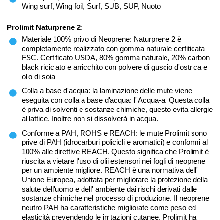
Wing surf, Wing foil, Surf, SUB, SUP, Nuoto
Prolimit Naturprene 2:
Materiale 100% privo di Neoprene: Naturprene 2 è
completamente realizzato con gomma naturale cerfiticata
FSC. Certificato USDA, 80% gomma naturale, 20% carbon
black riciclato e arricchito con polvere di guscio d'ostrica e
olio di soia
Colla a base d'acqua: la laminazione delle mute viene
eseguita con colla a base d'acqua: l' Acqua-a. Questa colla
è priva di solventi e sostanze chimiche, questo evita allergie
al lattice. Inoltre non si dissolverà in acqua.
Conforme a PAH, ROHS e REACH: le mute Prolimit sono
prive di PAH (idrocarburi policicli e aromatici) e conformi al
100% alle direttive REACH. Questo significa che Prolimit è
riuscita a vietare l'uso di olii estensori nei fogli di neoprene
per un ambiente migliore. REACH è una normativa dell'
Unione Europea, adottata per migliorare la protezione della
salute dell'uomo e dell' ambiente dai rischi derivati dalle
sostanze chimiche nel processo di produzione. Il neoprene
neutro PAH ha caratteristiche migliorate come peso ed
elasticità prevendendo le irritazioni cutanee. Prolimit ha