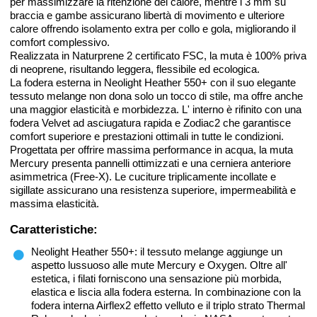
per massimizzare la ritenzione del calore, mentre i 3 mm su
braccia e gambe assicurano libertà di movimento e ulteriore
calore offrendo isolamento extra per collo e gola, migliorando il
comfort complessivo.
Realizzata in Naturprene 2 certificato FSC, la muta è 100% priva
di neoprene, risultando leggera, flessibile ed ecologica.
La fodera esterna in Neolight Heather 550+ con il suo elegante
tessuto melange non dona solo un tocco di stile, ma offre anche
una maggior elasticità e morbidezza. L' interno è rifinito con una
fodera Velvet ad asciugatura rapida e Zodiac2 che garantisce
comfort superiore e prestazioni ottimali in tutte le condizioni.
Progettata per offrire massima performance in acqua, la muta
Mercury presenta pannelli ottimizzati e una cerniera anteriore
asimmetrica (Free-X). Le cuciture triplicamente incollate e
sigillate assicurano una resistenza superiore, impermeabilità e
massima elasticità.
Caratteristiche:
Neolight Heather 550+: il tessuto melange aggiunge un
aspetto lussuoso alle mute Mercury e Oxygen. Oltre all'
estetica, i filati forniscono una sensazione più morbida,
elastica e liscia alla fodera esterna. In combinazione con la
fodera interna Airflex2 effetto velluto e il triplo strato Thermal