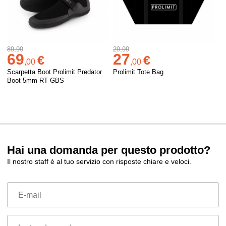
89,99
29,99
69
27
€
€
,
00
,
00
Scarpetta Boot Prolimit Predator
Prolimit Tote Bag
Boot 5mm RT GBS
Hai una domanda per questo prodotto?
Il nostro staff è al tuo servizio con risposte chiare e veloci.
E-mail