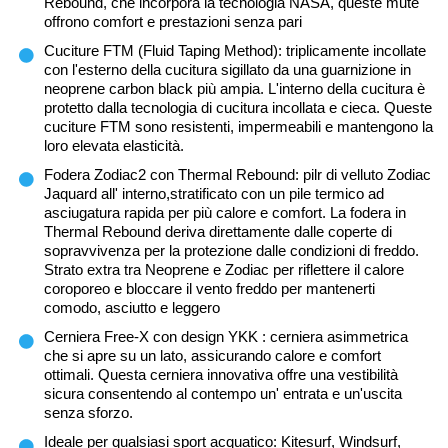
Rebound, che incorpora la tecnologia NASA, queste mute
offrono comfort e prestazioni senza pari
Cuciture FTM (Fluid Taping Method): triplicamente incollate
con l'esterno della cucitura sigillato da una guarnizione in
neoprene carbon black più ampia. L'interno della cucitura è
protetto dalla tecnologia di cucitura incollata e cieca. Queste
cuciture FTM sono resistenti, impermeabili e mantengono la
loro elevata elasticità.
Fodera Zodiac2 con Thermal Rebound: pilr di velluto Zodiac
Jaquard all' interno,stratificato con un pile termico ad
asciugatura rapida per più calore e comfort. La fodera in
Thermal Rebound deriva direttamente dalle coperte di
sopravvivenza per la protezione dalle condizioni di freddo.
Strato extra tra Neoprene e Zodiac per riflettere il calore
coroporeo e bloccare il vento freddo per mantenerti
comodo, asciutto e leggero
Cerniera Free-X con design YKK : cerniera asimmetrica
che si apre su un lato, assicurando calore e comfort
ottimali. Questa cerniera innovativa offre una vestibilità
sicura consentendo al contempo un' entrata e un'uscita
senza sforzo.
Ideale per qualsiasi sport acquatico: Kitesurf, Windsurf,