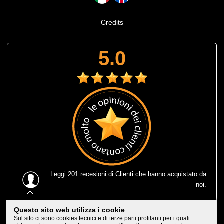
Credits
5.0
Leggi
201 recesioni
di Clienti che hanno acquistato da
noi.
Ultima recensione
: Muta corta estiva Prolimit fusion
Questo sito web utilizza i cookie
eccezionale, leggerissima e consegnatami in 1 solo giorno
Sul sito ci sono cookies tecnici e di terze parti profilanti per i quali