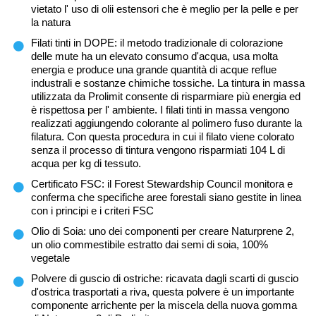
vietato l' uso di olii estensori che è meglio per la pelle e per
la natura
Filati tinti in DOPE: il metodo tradizionale di colorazione
delle mute ha un elevato consumo d'acqua, usa molta
energia e produce una grande quantità di acque reflue
industrali e sostanze chimiche tossiche. La tintura in massa
utilizzata da Prolimit consente di risparmiare più energia ed
è rispettosa per l' ambiente. I filati tinti in massa vengono
realizzati aggiungendo colorante al polimero fuso durante la
filatura. Con questa procedura in cui il filato viene colorato
senza il processo di tintura vengono risparmiati 104 L di
acqua per kg di tessuto.
Certificato FSC: il Forest Stewardship Council monitora e
conferma che specifiche aree forestali siano gestite in linea
con i principi e i criteri FSC
Olio di Soia: uno dei componenti per creare Naturprene 2,
un olio commestibile estratto dai semi di soia, 100%
vegetale
Polvere di guscio di ostriche: ricavata dagli scarti di guscio
d'ostrica trasportati a riva, questa polvere è un importante
componente arrichente per la miscela della nuova gomma