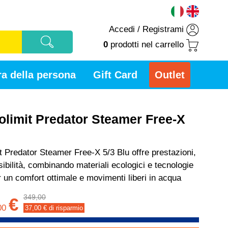
Accedi
/
Registrami
0
prodotti
nel carrello
a della persona
Gift Card
Outlet
olimit Predator Steamer Free-X
t Predator Steamer Free-X 5/3 Blu offre prestazioni,
sibilità, combinando materiali ecologici e tecnologie
 un comfort ottimale e movimenti liberi in acqua
349,00
€
00
37,00
€ di risparmio