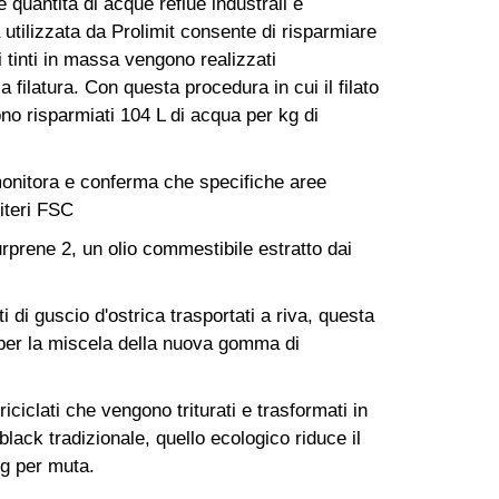
quantità di acque reflue industrali e
utilizzata da Prolimit consente di risparmiare
ti tinti in massa vengono realizzati
 filatura. Con questa procedura in cui il filato
no risparmiati 104 L di acqua per kg di
monitora e conferma che specifiche aree
riteri FSC
rprene 2, un olio commestibile estratto dai
i di guscio d'ostrica trasportati a riva, questa
per la miscela della nuova gomma di
ciclati che vengono triturati e trasformati in
lack tradizionale, quello ecologico riduce il
0g per muta.