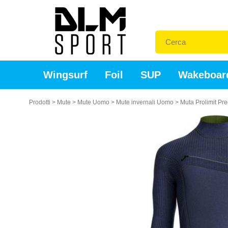
Wingsurf
Foil
SUP
Wakeboar
Prodotti
>
Mute
>
Mute Uomo
>
Mute invernali Uomo
>
Muta Prolimit Pr