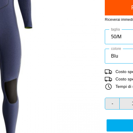
Riceverai immedi
taglia
colore
Costo spe
Costo sped
Tempi di 
-