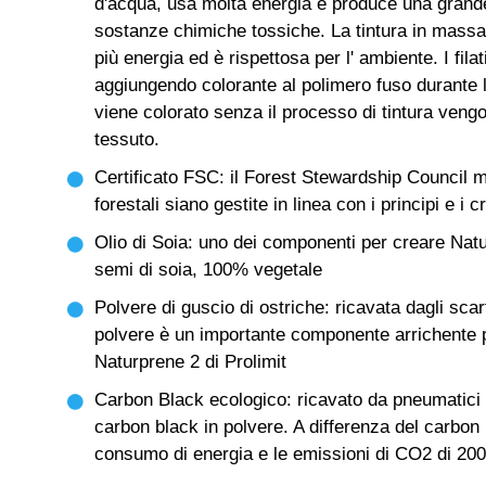
d'acqua, usa molta energia e produce una grande 
sostanze chimiche tossiche. La tintura in massa 
più energia ed è rispettosa per l' ambiente. I fila
aggiungendo colorante al polimero fuso durante la
viene colorato senza il processo di tintura vengo
tessuto.
Certificato FSC: il Forest Stewardship Council 
forestali siano gestite in linea con i principi e i c
Olio di Soia: uno dei componenti per creare Natu
semi di soia, 100% vegetale
Polvere di guscio di ostriche: ricavata dagli scart
polvere è un importante componente arrichente 
Naturprene 2 di Prolimit
Carbon Black ecologico: ricavato da pneumatici ri
carbon black in polvere. A differenza del carbon b
consumo di energia e le emissioni di CO2 di 20