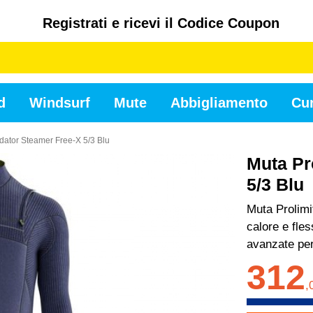
Registrati e ricevi il Codice Coupon
d
Windsurf
Mute
Abbigliamento
Cur
edator Steamer Free-X 5/3 Blu
Muta Pr
5/3 Blu
Muta Prolimi
calore e fles
avanzate per
312
,