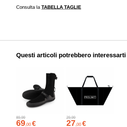
Consulta la
TABELLA TAGLIE
Questi articoli potrebbero interessarti
89,99
29,99
69
27
€
€
,
00
,
00