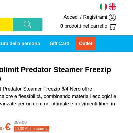
Accedi
/
Registrami
0
prodotti
nel carrello
ura della persona
Gift Card
Outlet
olimit Predator Steamer Freezip
o
t Predator Steamer Freezip 6/4 Nero offre
calore e flessibilità, combinando materiali ecologici e
vanzate per un comfort ottimale e movimenti liberi in
359,00
€
00
40,00
€ di risparmio