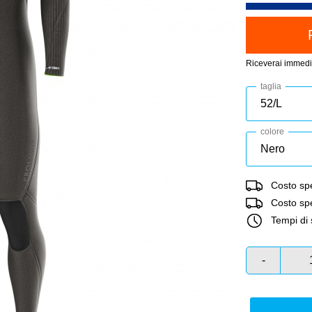
Riceverai immedi
taglia
colore
Costo spe
Costo sped
Tempi di 
-