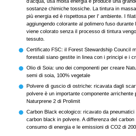
d'acqua, usa molta energia e produce una grande 
sostanze chimiche tossiche. La tintura in massa 
più energia ed è rispettosa per l' ambiente. I fila
aggiungendo colorante al polimero fuso durante la
viene colorato senza il processo di tintura vengo
tessuto.
Certificato FSC: il Forest Stewardship Council 
forestali siano gestite in linea con i principi e i c
Olio di Soia: uno dei componenti per creare Natu
semi di soia, 100% vegetale
Polvere di guscio di ostriche: ricavata dagli scart
polvere è un importante componente arrichente 
Naturprene 2 di Prolimit
Carbon Black ecologico: ricavato da pneumatici ri
carbon black in polvere. A differenza del carbon b
consumo di energia e le emissioni di CO2 di 20