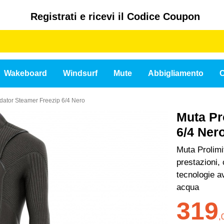
Registrati e ricevi il Codice Coupon
Wakeboard
Windsurf
Mute
Abbigliamento
C
edator Steamer Freezip 6/4 Nero
Muta Pr
6/4 Ner
Muta Prolimi
prestazioni, 
tecnologie a
acqua
319
,