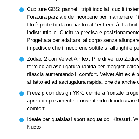
Cuciture GBS: pannelli tripli incollati cuciti ins
Foratura parziale del neorpene per mantenere l' 
filo è protetto da un nastro all' estremità. La fini
indistruttibile. Cucitura precisa e posizionament
Progettata per adattarsi al corpo senza allungar
impedisce che il neoprene sottile si allunghi e p
Zodiac 2 con Velvet Airflex: Pile di velluto Zodiac
termico ad asciugatura rapida per maggior calore
rilascia aumentando il comfort. Velvet Airflex è 
al tatto ed ad asciugatura rapida, che dà anch
Freezip con design YKK: cerniera frontale proget
apre completamente, consentendo di indossare l
comfort.
Ideale per qualsiasi sport acquatico: Kitesurf, W
Nuoto