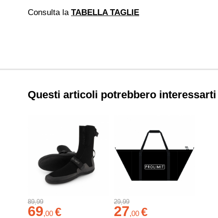
Consulta la
TABELLA TAGLIE
Questi articoli potrebbero interessarti
89,99
29,99
69
27
€
€
,
00
,
00