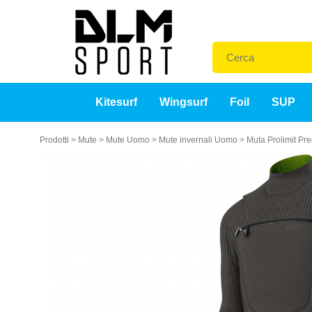
Kitesurf
Wingsurf
Foil
SUP
Prodotti
>
Mute
>
Mute Uomo
>
Mute invernali Uomo
>
Muta Prolimit Pr