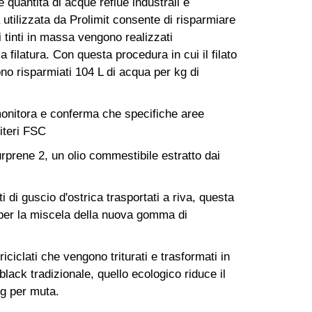
quantità di acque reflue industrali e
utilizzata da Prolimit consente di risparmiare
ti tinti in massa vengono realizzati
 filatura. Con questa procedura in cui il filato
no risparmiati 104 L di acqua per kg di
monitora e conferma che specifiche aree
riteri FSC
rprene 2, un olio commestibile estratto dai
i di guscio d'ostrica trasportati a riva, questa
per la miscela della nuova gomma di
ciclati che vengono triturati e trasformati in
lack tradizionale, quello ecologico riduce il
0g per muta.