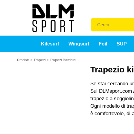
Kitesurf
Wingsurf
Foil
SUP
Prodotti
>
Trapezi
>
Trapezi Bambini
Trapezio k
Se stai cercando un
Sul DLMsport.com Abb
trapezio a seggiolin
Ogni modello di tra
è comfortevole, di a