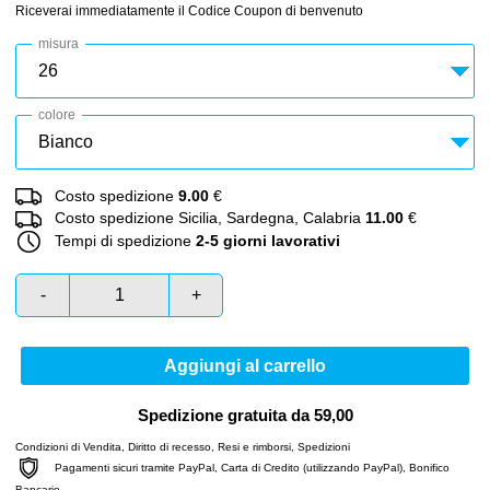
Riceverai immediatamente il Codice Coupon di benvenuto
misura
colore
Costo spedizione
9.00
€
Costo spedizione Sicilia, Sardegna, Calabria
11.00
€
Tempi di spedizione
2-5 giorni lavorativi
-
+
Aggiungi al carrello
Spedizione gratuita da 59,00
Condizioni di Vendita
,
Diritto di recesso
,
Resi e rimborsi
,
Spedizioni
Pagamenti sicuri tramite PayPal, Carta di Credito (utilizzando PayPal), Bonifico
Bancario