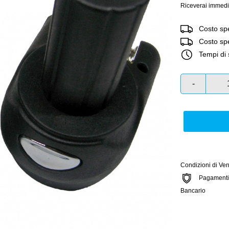
Riceverai immedi
Costo spe
Costo sped
Tempi di 
-
Condizioni di Ven
Pagamenti si
Bancario