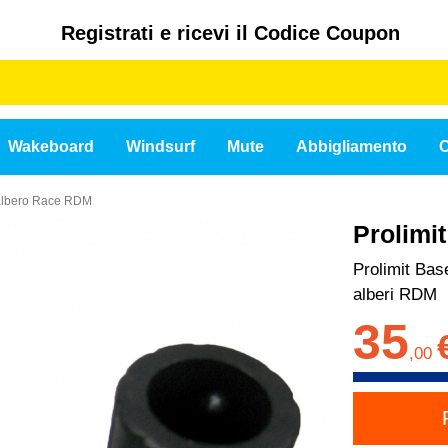
Registrati e ricevi il Codice Coupon
Wakeboard
Windsurf
Mute
Abbigliamento
C
'albero Race RDM
Prolimi
Prolimit Bas
alberi RDM
35
,
00