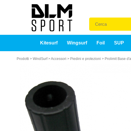
Kitesurf
Wingsurf
Foil
SUP
Prodotti
>
WindSurf
>
Accessori
>
Piedini e protezioni
>
Prolimit Base d