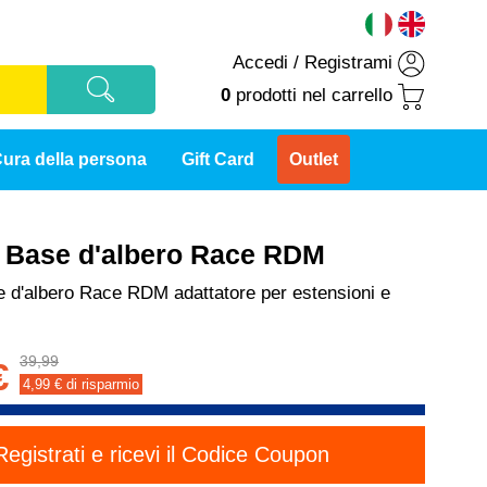
Accedi
/
Registrami
0
prodotti
nel carrello
ura della persona
Gift Card
Outlet
t Base d'albero Race RDM
e d'albero Race RDM adattatore per estensioni e
39,99
€
4,99
€ di risparmio