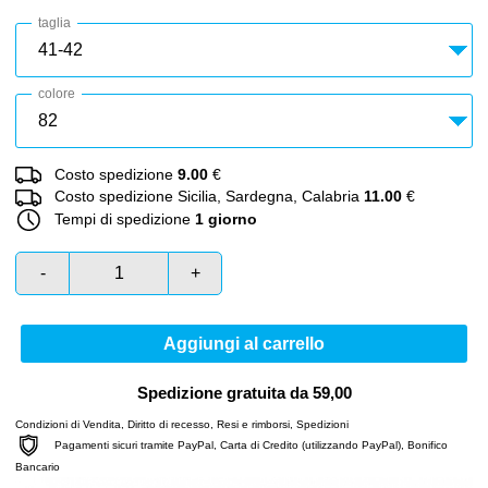
taglia
colore
Costo spedizione
9.00
€
Costo spedizione Sicilia, Sardegna, Calabria
11.00
€
Tempi di spedizione
1 giorno
-
+
Aggiungi al carrello
Spedizione gratuita da 59,00
Condizioni di Vendita
,
Diritto di recesso
,
Resi e rimborsi
,
Spedizioni
Pagamenti sicuri tramite PayPal, Carta di Credito (utilizzando PayPal), Bonifico
Bancario