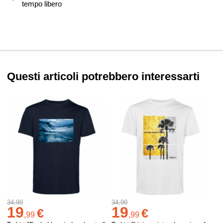
tempo libero
Questi articoli potrebbero interessarti
34,99
34,99
19
19
€
€
,
99
,
99