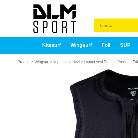
Kitesurf
Wingsurf
Foil
SUP
Prodotti
>
Wingsurf
>
Impact e trapezi
>
Impact Vest Prolimit Predator F