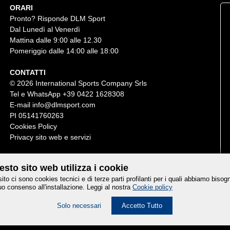
ORARI
Pronto? Risponde DLM Sport
Dal Lunedì al Venerdì
Mattina dalle 9:00 alle 12.30
Pomeriggio dalle 14:00 alle 18:00
CONTATTI
© 2026 International Sports Company Srls
Tel e WhatsApp
+39 0422 1628308
E-mail
info@dlmsport.com
PI 05141760263
Cookies Policy
Privacy sito web e servizi
sto sito web utilizza i cookie
sito ci sono cookies tecnici e di terze parti profilanti per i quali abbiamo bisog
uo consenso all'installazione. Leggi al nostra
Cookie policy
Credits
Solo necessari
Accetto Tutto