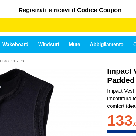
Registrati e ricevi il Codice Coupon
Wakeboard
Windsurf
Mute
Abbigliamento
C
ull Padded Nero
Impact V
Padded
Impact Vest 
imbottitura 
comfort idea
133
,