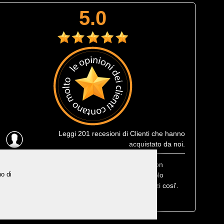
5.0
Leggi
201 recesioni
di Clienti che hanno
acquistato da noi.
Ultima recensione
: Muta corta estiva Prolimit fusion
no di
eccezionale, leggerissima e consegnatami in 1 solo
giorno lavorativo, che efficenza, trovarne di negozi cosi'.
Bravi, non posso che consigliarvi ai miei amici