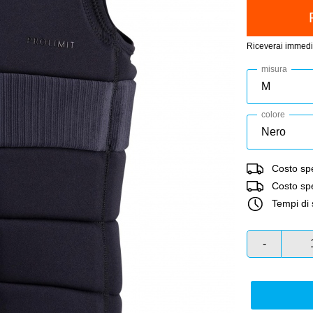
Riceverai immedi
misura
colore
Costo spe
Costo sped
Tempi di 
-