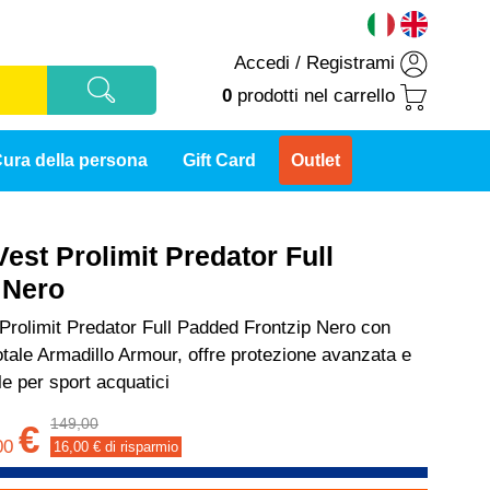
Accedi
/
Registrami
0
prodotti
nel carrello
ura della persona
Gift Card
Outlet
est Prolimit Predator Full
 Nero
Prolimit Predator Full Padded Frontzip Nero con
totale Armadillo Armour, offre protezione avanzata e
le per sport acquatici
149,00
€
00
16,00
€ di risparmio