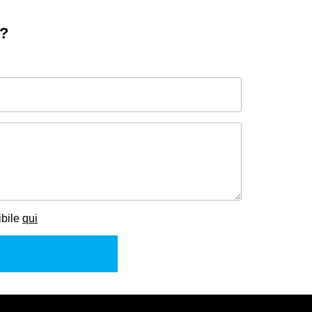
o?
ibile
qui