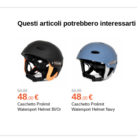
Questi articoli potrebbero interessarti
59,99
59,99
48
48
€
€
,
00
,
00
Caschetto Prolimit
Caschetto Prolimit
Watersport Helmet Bl/Or
Watersport Helmet Navy